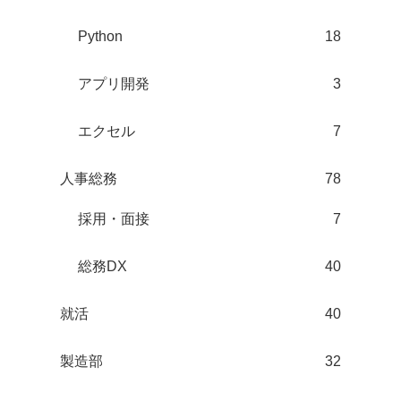
Python
18
アプリ開発
3
エクセル
7
人事総務
78
採用・面接
7
総務DX
40
就活
40
製造部
32