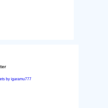
tter
ets by igaramu777