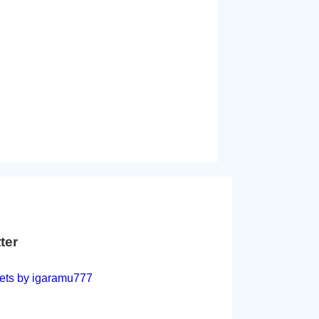
tter
ets by igaramu777