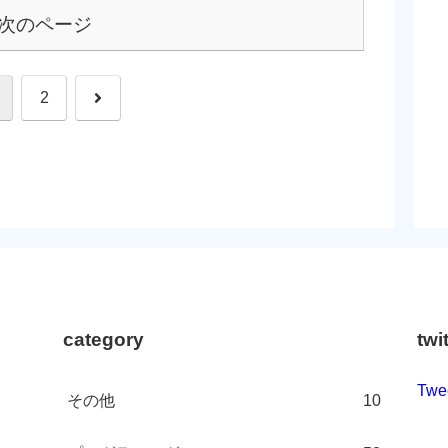
次のページ
次
2
へ
category
twi
Twe
その他
10