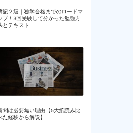
簿記２級｜独学合格までのロードマ
ップ！3回受験して分かった勉強方
法とテキスト
新聞は必要無い理由【5大紙読み比
べた経験から解説】