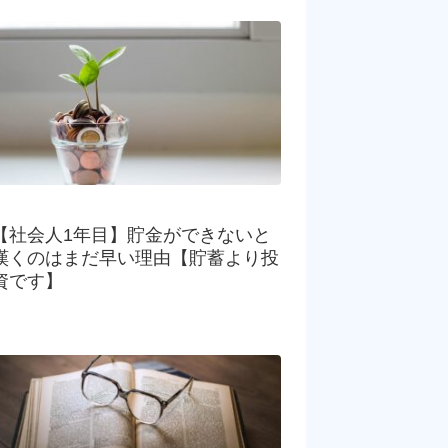
【社会人1年目】貯金ができないと
嘆くのはまだ早い理由【貯蓄より投
資です】