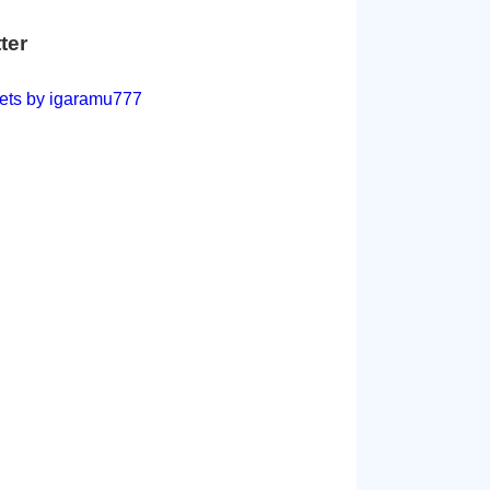
tter
ets by igaramu777