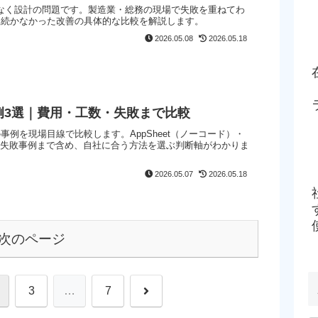
なく設計の問題です。製造業・総務の現場で失敗を重ねてわ
・続かなかった改善の具体的な比較を解説します。
2026.05.08
2026.05.18
例3選｜費用・工数・失敗まで比較
事例を現場目線で比較します。AppSheet（ノーコード）・
数・失敗事例まで含め、自社に合う方法を選ぶ判断軸がわかりま
2026.05.07
2026.05.18
次のページ
次
3
…
7