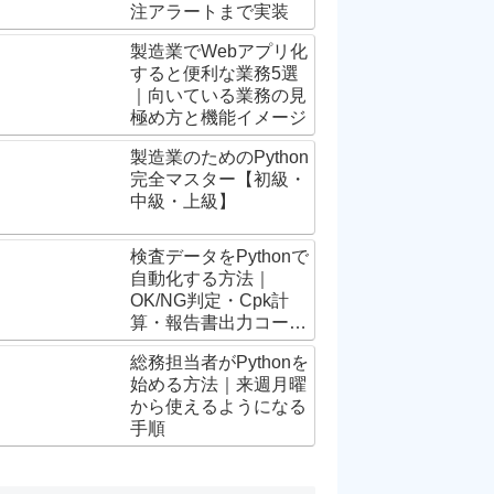
注アラートまで実装
製造業でWebアプリ化
すると便利な業務5選
｜向いている業務の見
極め方と機能イメージ
製造業のためのPython
完全マスター【初級・
中級・上級】
検査データをPythonで
自動化する方法｜
OK/NG判定・Cpk計
算・報告書出力コード
付き【製造業向け】
総務担当者がPythonを
始める方法｜来週月曜
から使えるようになる
手順