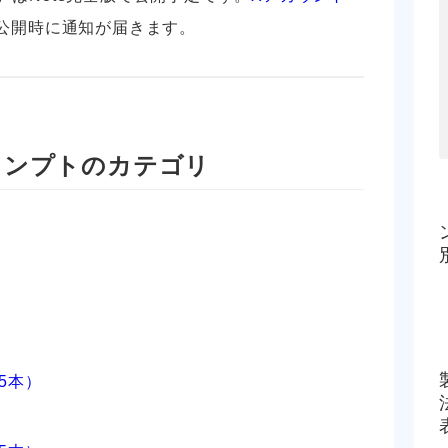
公開時に通知が届きます。
ロンプトのカテゴリ
）
）
5本）
）