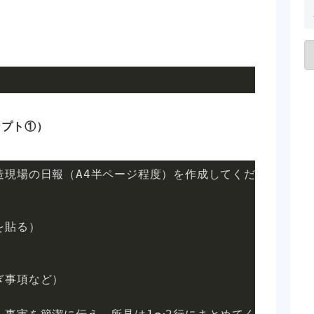
ンプト①）
現場の日報（A4半ページ程度）を作成してください。

貼る）

事項など）
