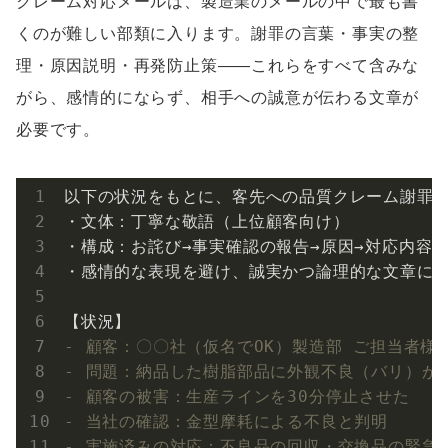
クレーム対応メールは、製造業のメールの中で最も書
くのが難しい部類に入ります。謝罪の言葉・事実の整
理・原因説明・再発防止策——これらをすべて含みな
がら、感情的にならず、相手への誠意が伝わる文章が
必要です。
以下の状況をもとに、客先への品質クレーム謝罪メ
・文体：丁寧な敬語（上位顧客向け）

・構成：お詫び→事実確認の報告→原因→対応内容→
・感情的な表現を避け、誠実かつ論理的な文章にし
- 顧客：〇〇社（仮名でOK）製造部 ご担当者様
- 問題：納品した樹脂部品に外観不良（バリ）が発生
- 顧客の被害：生産ラインを30分停止させた
- 当社の確認：金型摩耗による不良と判明
- 実施済みの対応：不良品の回収・交換品の緊急