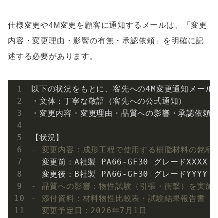
仕様変更や4M変更を顧客に通知するメールは、「変更
内容・変更理由・影響の有無・承認依頼」を明確に記
述する必要があります。
以下の状況をもとに、客先への4M変更通知メールを
・文体：丁寧な敬語（客先への公式通知）

・変更内容・変更理由・品質への影響・承認依頼を
- 変更内容：成形工程で使用する樹脂材料の銘柄
  変更前：A社製 PA66-GF30 グレードXXXX

- 品質への影響：物性試験（引張・衝撃）を実施
- 添付資料：材料物性比較表・試験結果報告書
- 変更予定日：2026年7月1日