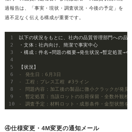
過報告は、「事実・現状・調査状況・今後の予定」を
過不足なく伝える構成が重要です。
以下の状況をもとに、社内の品質管理部門への品質
・文体：社内向け、簡潔で事実中心

・構成：件名→問題の概要→発生状況→暫定処置→今
- 発生日：6月3日
- 工程：プレス工程 #3ライン
- 問題内容：加工後の製品に微小クラックが発見さ
- 暫定処置：当該ロットの出荷保留・全数外観検
- 調査予定：材料ロット・成形条件・金型状態を
④仕様変更・4M変更の通知メール