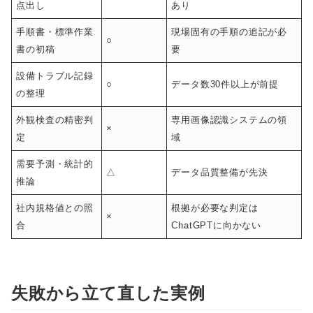
点出し
あり
手順書・標準作業
現場固有の手順の追記が必
○
書の初稿
要
設備トラブル記録
○
データ数30件以上が前提
の整理
外観検査の精密判
専用画像認識システムの領
×
定
域
需要予測・統計的
△
データ品質整備が先決
推論
社内規格値との照
根拠が必要な判定は
×
合
ChatGPTに向かない
失敗から立て直した実例