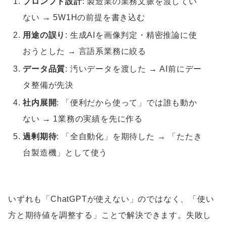
プロンプト設計
: 製造業の業務文脈を渡してい
ない → 5W1Hの前提を書き込む
用途の誤り
: 生成AIを画像判定・精密推論に使
おうとした → 言語系業務に絞る
データ品質
: 汚いデータを渡した → AI前にデー
タ整備が先決
社内展開
: 「便利だから使って」では誰も動か
ない → 1業務の実績を先に作る
過剰期待
: 「全自動化」を期待した → 「たたき
台製造機」として使う
いずれも「ChatGPTが使えない」のではなく、「使い
方と期待値を調整する」ことで解決できます。失敗し