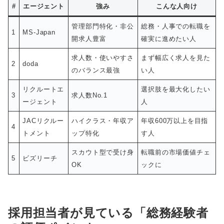
#
エージェント
強み
こんな人向け
管理部門特化・非公
総務・人事での転職を
1
MS-Japan
開求人豊富
確実に進めたい人
求人数・使いやすさ
まず幅広く求人を見た
2
doda
のバランス最強
い人
リクルートエ
選択肢を最大化したい
3
求人数No.1
ージェント
人
JACリクルー
ハイクラス・年収ア
年収600万以上を目指
4
トメント
ップ特化
す人
スカウト型で受け身
転職前の市場価値チェ
5
ビズリーチ
OK
ックに
採用担当者が見ている「総務経験者