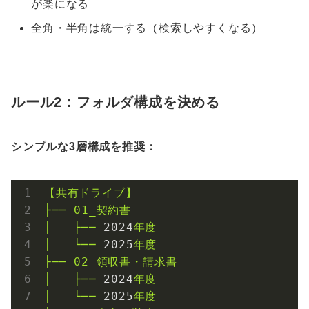
が楽になる
全角・半角は統一する（検索しやすくなる）
ルール2：フォルダ構成を決める
シンプルな3層構成を推奨：
【共有ドライブ】
├──
01_契約書
│
├──
2024
年度
│
└──
2025
年度
├──
02_領収書・請求書
│
├──
2024
年度
│
└──
2025
年度