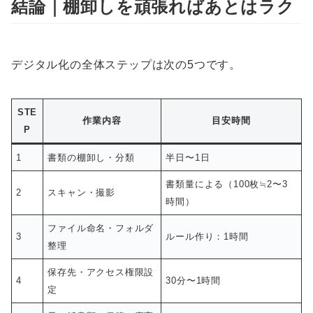
結論｜棚卸しを頑張ればあとはラク
デジタル化の全体ステップは次の5つです。
STE
作業内容
目安時間
P
1
書類の棚卸し・分類
半日〜1日
書類量による（100枚≒2〜3
2
スキャン・撮影
時間）
ファイル命名・フォルダ
3
ルール作り：1時間
整理
保存先・アクセス権限設
4
30分〜1時間
定