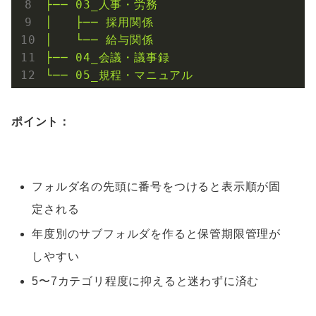
├──
03_人事・労務
│
├──
採用関係
│
└──
給与関係
├──
04_会議・議事録
└──
05_規程・マニュアル
ポイント：
フォルダ名の先頭に番号をつけると表示順が固
定される
年度別のサブフォルダを作ると保管期限管理が
しやすい
5〜7カテゴリ程度に抑えると迷わずに済む