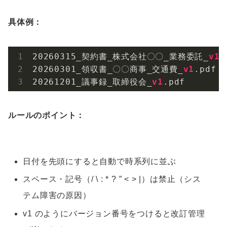
具体例：
20260315_契約書_株式会社〇〇_業務委託_
v1
.
20260301_領収書_〇〇商事_交通費_
v1
.pdf
20261201_議事録_取締役会_
v1
.pdf
ルールのポイント：
日付を先頭にすると自動で時系列に並ぶ
スペース・記号（/ \ : * ? ” < > |）は禁止（シス
テム障害の原因）
v1 のようにバージョン番号をつけると改訂管理