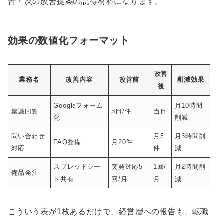
告・次の改善提案の説得材料になります。
効果の数値化フォーマット
改善
業務名
改善内容
改善前
削減効果
後
Googleフォーム
月10時間
稟議回覧
3日/件
当日
化
削減
問い合わせ
月5
月3時間削
FAQ整備
月20件
対応
件
減
スプレッドシー
突発対応5
1回/
月2時間削
備品発注
ト共有
回/月
月
減
こういう表が1枚あるだけで、経営層への報告も、転職