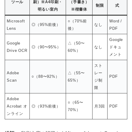
ツール
刷）※A4印刷・
（手書き）
制限
式
明るい室内
※楷書体
Microsoft
○（70%前
Word /
◎（95%前後）
なし
Lens
後）
PDF
Google
Google
△（50〜
◎（90〜95%）
なし
ドキュ
Drive OCR
60%）
メント
スト
Adobe
△（55〜
レー
○（88〜92%）
PDF
Scan
65%）
ジ制
限
Adobe
○（65〜
Acrobat オ
◎（93%前後）
月3回
PDF
70%）
ンライン