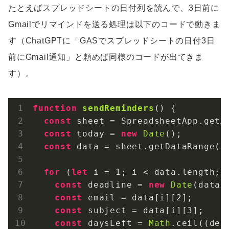
たとえばスプレッドシートの日付列を読んで、3日前に
Gmailでリマインドを送る処理は以下のコードで動きま
す（ChatGPTに「GASでスプレッドシートの日付3日
前にGmail通知」と頼めば同様のコードが出てきま
す）。
function
sendReminders
(
) 
{

const
 sheet = SpreadsheetApp.getAc
const
 today = 
new
Date
();

const
 data = sheet.getDataRange().
for
 (
let
 i = 
1
; i < data.length; i
const
 deadline = 
new
Date
(data[
const
 email = data[i][
2
];      
const
 subject = data[i][
3
];    
const
 daysLeft = 
Math
.ceil((dea