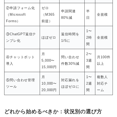
②申請フォーム化
ゼロ
申請関連
半
（Microsoft
（M365
全規模
80%減
日
Forms）
前提）
1〜
③ChatGPT返信テ
返信時間を
ほぼゼロ
2時
全規模
ンプレ化
1/5に
間
月
2〜
④チャットボット
問い合わせ
月100件
5,000〜
3週
導入
件数30%減
以上
15,000円
間
月
1〜
複数人
⑤問い合わせ管理
対応漏れを
10,000〜
2週
対応チ
ツール
ほぼゼロに
20,000円
間
ーム
どれから始めるべきか：状況別の選び方