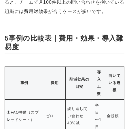
ると、チームで月100件以上の問い合わせを捌いている
組織には費用対効果が合うケースが多いです。
5事例の比較表｜費用・効果・導入難
易度
導
向いて
削減効果の
入
事例
費用
いる規
目安
工
模
数
半
繰り返し問
①FAQ整備（スプ
日
ゼロ
い合わせ
全規模
レッドシート）
〜1
40%減
日