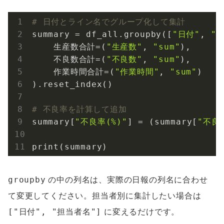
# 日付とライン名でグループ化して集計
summary = df_all.groupby([
"日付"
, 
"
    生産数合計=(
"生産数"
, 
"sum"
),

    不良数合計=(
"不良数"
, 
"sum"
),

    作業時間合計=(
"作業時間"
, 
"sum"
)

).reset_index()

# 不良率を計算して追加
summary[
"不良率(%)"
] = (summary[
"不良
print(summary)
groupby
の中の列名は、実際の日報の列名に合わせ
て変更してください。担当者別に集計したい場合は
["日付", "担当者名"]
に変えるだけです。