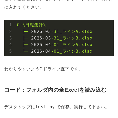
に入れてください。
C:\日報集計\
├─
2026
-03
-31_ラインA.xlsx
├─
2026
-03
-31_ラインB.xlsx
├─
2026
-04
-01_ラインA.xlsx
└─
2026
-04
-01_ラインB.xlsx
わかりやすいようCドライブ直下です。
コード：フォルダ内の全Excelを読み込む
test.py
デスクトップに
で保存。実行して下さい。