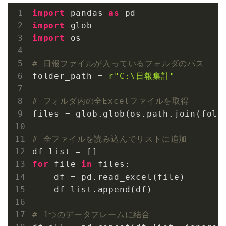
import
 pandas 
as
import
import
 os

# 日報ファイルが入っているフォルダのパス
folder_path = 
r"C:\日報集計"
# フォルダ内の全Excelファイルを取得
files = glob.glob(os.path.join(fold
# 全ファイルを読み込んでリストに追加
for
 file 
in
 files:

    df = pd.read_excel(file)

    df_list.append(df)

# 1つのデータフレームに結合