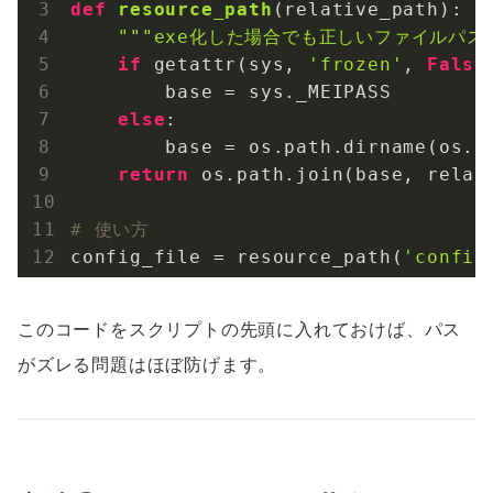
def
resource_path
(relative_path)
:
"""exe化した場合でも正しいファイルパス
if
 getattr(sys, 
'frozen'
, 
False
        base = sys._MEIPASS

else
:

        base = os.path.dirname(os.pa
return
 os.path.join(base, relati
# 使い方
config_file = resource_path(
'config
このコードをスクリプトの先頭に入れておけば、パス
がズレる問題はほぼ防げます。