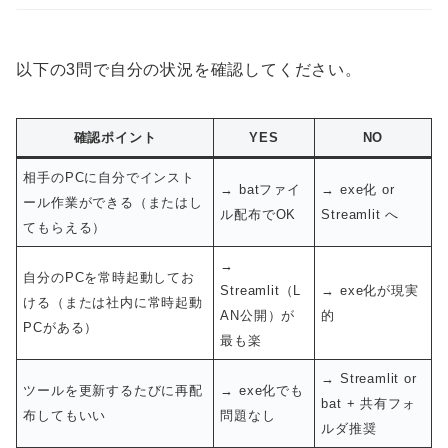
以下の3問で自分の状況を確認してください。
確認ポイント
YES
NO
相手のPCに自分でインスト
→ batファイ
→ exe化 or
ール作業ができる（またはし
ル配布でOK
Streamlit へ
てもらえる）
→
自分のPCを常時起動してお
Streamlit（L
→ exe化が現実
ける（または社内に常時起動
AN公開）が
的
PCがある）
最も楽
→ Streamlit or
ツールを更新するたびに再配
→ exe化でも
bat + 共有フォ
布してもいい
問題なし
ルダ推奨