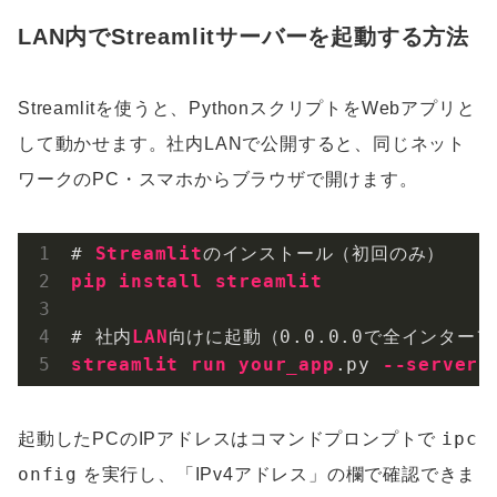
LAN内でStreamlitサーバーを起動する方法
Streamlitを使うと、PythonスクリプトをWebアプリと
して動かせます。社内LANで公開すると、同じネット
ワークのPC・スマホからブラウザで開けます。
# 
Streamlit
pip
install
streamlit
# 社内
LAN
向けに起動（0
.0
.0
.0
streamlit
run
your_app
.py
--server
.
ipc
起動したPCのIPアドレスはコマンドプロンプトで
onfig
を実行し、「IPv4アドレス」の欄で確認できま