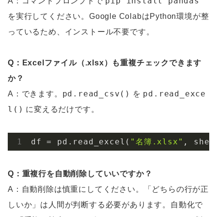
pip install pandas
A：コマンドプロンプトで
を実行してください。Google ColabはPython環境が整
っているため、インストール不要です。
Q：Excelファイル（.xlsx）も重複チェックできます
か？
pd.read_csv()
pd.read_exce
A：できます。
を
l()
に変えるだけです。
df = pd.read_excel(
"名簿.xlsx"
, shee
Q：重複行を自動削除していいですか？
A：自動削除は慎重にしてください。「どちらの行が正
しいか」は人間が判断する必要があります。自動化で