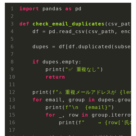
import
 pandas 
as
 pd

def
check_email_duplicates
(csv_path
    df = pd.read_csv(csv_path, enco
    dupes = df[df.duplicated(subset
if
 dupes.empty:

        print(
"✅ 重複なし"
)

return
    print(
f"⚠️ 重複メールアドレスが 
{len
for
 email, group 
in
 dupes.group
        print(
f"\n  
{email}
"
)

for
 _, row 
in
 group.iterrows
            print(
f"    → 
{row[
'氏名