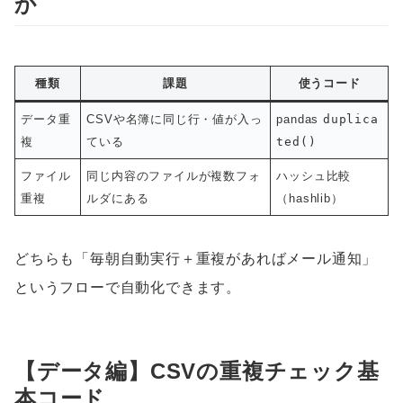
か
種類
課題
使うコード
データ重
CSVや名簿に同じ行・値が入っ
pandas
duplica
複
ている
ted()
ファイル
同じ内容のファイルが複数フォ
ハッシュ比較
重複
ルダにある
（hashlib）
どちらも「毎朝自動実行＋重複があればメール通知」
というフローで自動化できます。
【データ編】CSVの重複チェック基
本コード