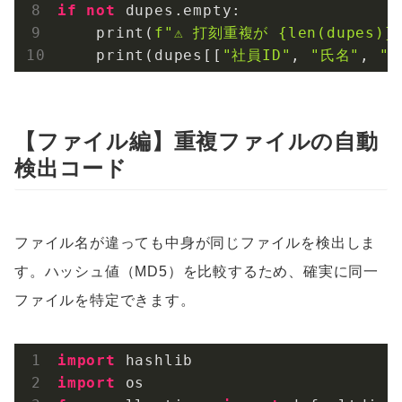
if
not
 dupes.empty:

    print(
f"⚠️ 打刻重複が 
{len(dupes)}
    print(dupes[[
"社員ID"
, 
"氏名"
, 
"
【ファイル編】重複ファイルの自動
検出コード
ファイル名が違っても中身が同じファイルを検出しま
す。ハッシュ値（MD5）を比較するため、確実に同一
ファイルを特定できます。
import
import