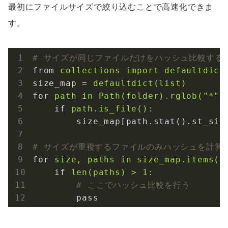
最初にファイルサイズで絞り込むことで高速化できま
す。
# サイズが同じファイルだけをハッシュ比較する
from
collections import defaultdict
size_map
 = 
defaultdict(list)
for
path in Path(folder).rglob("*")
if
path.is_file():
size_map[path.stat().st_siz
# サイズが重複するファイルのみハッシュを計算
for
size, paths in size_map.items()
if
len(paths) > 1:
        # ここでハッシュ比較を行う
pass