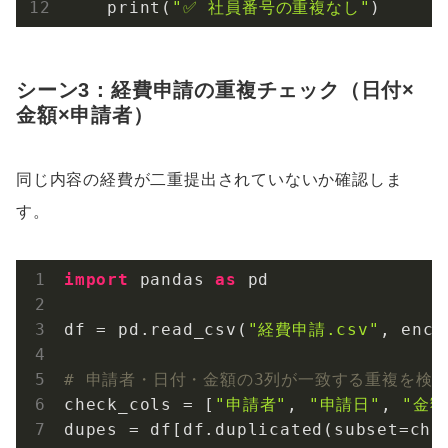
    print(
"✅ 社員番号の重複なし"
)
シーン3：経費申請の重複チェック（日付×
金額×申請者）
同じ内容の経費が二重提出されていないか確認しま
す。
import
 pandas 
as
 pd

df = pd.read_csv(
"経費申請.csv"
, enco
# 申請者・日付・金額の3列が一致する重複を検
check_cols = [
"申請者"
, 
"申請日"
, 
"金額
dupes = df[df.duplicated(subset=che