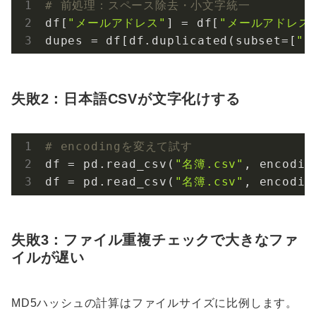
# 前処理：スペース除去・小文字統一
df[
"メールアドレス"
] = df[
"メールアドレス
dupes = df[df.duplicated(subset=[
"
失敗2：日本語CSVが文字化けする
# encodingを変えて試す
df = pd.read_csv(
"名簿.csv"
, encodin
df = pd.read_csv(
"名簿.csv"
, encodin
失敗3：ファイル重複チェックで大きなファ
イルが遅い
MD5ハッシュの計算はファイルサイズに比例します。