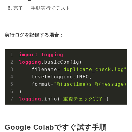
完了 → 手動実行でテスト
実行ログを記録する場合：
import
logging
logging
.basicConfig
(

    filename=
"duplicate_check.log"
,

    level=logging.INFO,

    format=
"%(asctime)s %(message)s
logging
.info
(
"重複チェック完了"
)
Google Colabですぐ試す手順