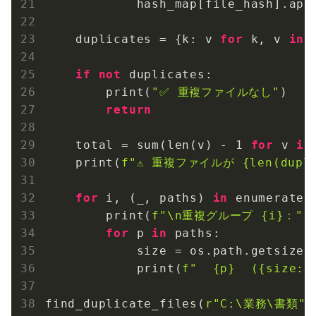
            hash_map[file_hash].appe
    duplicates = {k: v 
for
 k, v 
in
 
if
not
 duplicates:

        print(
"✅ 重複ファイルなし"
)

return
    total = sum(len(v) - 
1
for
 v 
in
    print(
f"⚠️ 重複ファイルが 
{len(dupl
for
 i, (_, paths) 
in
 enumerate(
        print(
f"\n重複グループ 
{i}
："
)

for
 p 
in
 paths:

            size = os.path.getsize(p
            print(
f"  
{p}
  (
{size:,
find_duplicate_files(
r"C:\業務\書類"
)