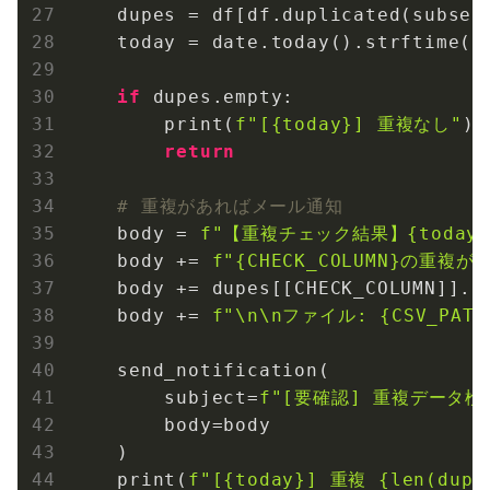
    dupes = df[df.duplicated(subset
    today = date.today().strftime(
"
if
 dupes.empty:

        print(
f"[
{today}
] 重複なし"
)

return
# 重複があればメール通知
    body = 
f"【重複チェック結果】
{today
    body += 
f"
{CHECK_COLUMN}
の重複が 
    body += dupes[[CHECK_COLUMN]].dr
    body += 
f"\n\nファイル: 
{CSV_PATH
    send_notification(

        subject=
f"[要確認] 重複データ検
        body=body

    )

    print(
f"[
{today}
] 重複 
{len(dupe