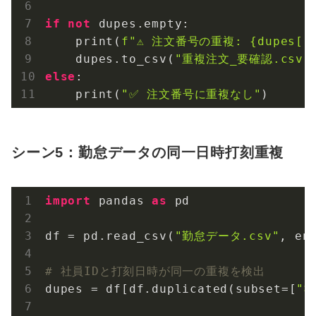
if
not
 dupes.empty:

    print(
f"⚠️ 注文番号の重複: 
{dupes[
'
    dupes.to_csv(
"重複注文_要確認.csv"
else
:

    print(
"✅ 注文番号に重複なし"
)
シーン5：勤怠データの同一日時打刻重複
import
 pandas 
as
 pd

df = pd.read_csv(
"勤怠データ.csv"
, en
# 社員IDと打刻日時が同一の重複を検出
dupes = df[df.duplicated(subset=[
"社