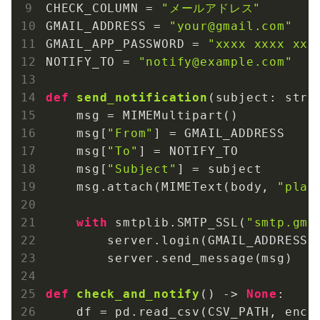
CHECK_COLUMN = 
"メールアドレス"
GMAIL_ADDRESS = 
"your@gmail.com"
GMAIL_APP_PASSWORD = 
"xxxx xxxx xxx
NOTIFY_TO = 
"notify@example.com"
def
send_notification
(subject: str,
    msg = MIMEMultipart()

    msg[
"From"
] = GMAIL_ADDRESS

    msg[
"To"
] = NOTIFY_TO

    msg[
"Subject"
] = subject

    msg.attach(MIMEText(body, 
"plai
with
 smtplib.SMTP_SSL(
"smtp.gma
        server.login(GMAIL_ADDRESS, 
        server.send_message(msg)

def
check_and_notify
()
 -> 
None
:
    df = pd.read_csv(CSV_PATH, enco