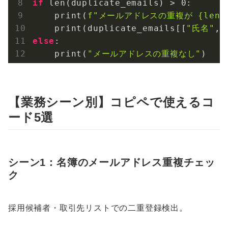
if
 len(duplicate_emails) > 
0
:

    print(
f"メールアドレスの重複が 
{len(
    print(duplicate_emails[[
"氏名"
, 
else
:

    print(
"メールアドレスの重複なし"
)
【業務シーン別】コピペで使えるコ
ード5選
シーン1：名簿のメールアドレス重複チェッ
ク
採用候補者・取引先リストでの二重登録検出。