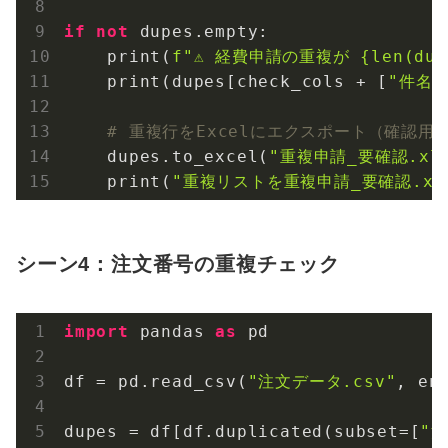
if
not
 dupes.empty:

    print(
f"⚠️ 経費申請の重複が 
{len(dup
    print(dupes[check_cols + [
"件名"
# 重複行をExcelにエクスポート（確認用
    dupes.to_excel(
"重複申請_要確認.xls
    print(
"重複リストを重複申請_要確認.xl
シーン4：注文番号の重複チェック
import
 pandas 
as
 pd

df = pd.read_csv(
"注文データ.csv"
, en
dupes = df[df.duplicated(subset=[
"