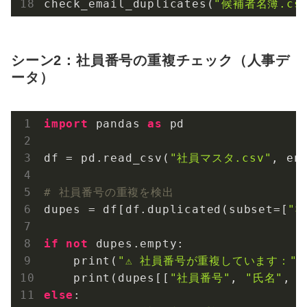
check_email_duplicates(
"候補者名簿.csv
シーン2：社員番号の重複チェック（人事デ
ータ）
import
 pandas 
as
 pd

df = pd.read_csv(
"社員マスタ.csv"
, en
# 社員番号の重複を検出
dupes = df[df.duplicated(subset=[
"
if
not
 dupes.empty:

    print(
"⚠️ 社員番号が重複しています："
)

    print(dupes[[
"社員番号"
, 
"氏名"
, 
else
:
