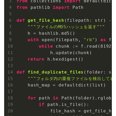
from
 collections 
import
from
 pathlib 
import
 Path

def
get_file_hash
(filepath: str)
 ->
"""ファイルのMD5ハッシュを返す"""
    h = hashlib.md5()

with
 open(filepath, 
"rb"
) 
as
 f:

while
 chunk := f.read(
8192
):
            h.update(chunk)

return
 h.hexdigest()

def
find_duplicate_files
(folder: st
"""フォルダ内の重複ファイルを検出して表示
    hash_map = defaultdict(list)

for
 path 
in
 Path(folder).rglob(
if
 path.is_file():

            file_hash = get_file_has