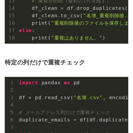
# 重複を削除（最初の1件を残す）
    df_clean = df.drop_duplicates(k
    df_clean.to_csv(
"名簿_重複削除後.cs
    print(
"重複削除後のファイルを保存しまし
else
:

    print(
"重複はありません。"
)
特定の列だけで重複チェック
import
 pandas 
as
 pd

df = pd.read_csv(
"名簿.csv"
, encodin
# メールアドレス列だけで重複チェック
duplicate_emails = df[df.duplicated