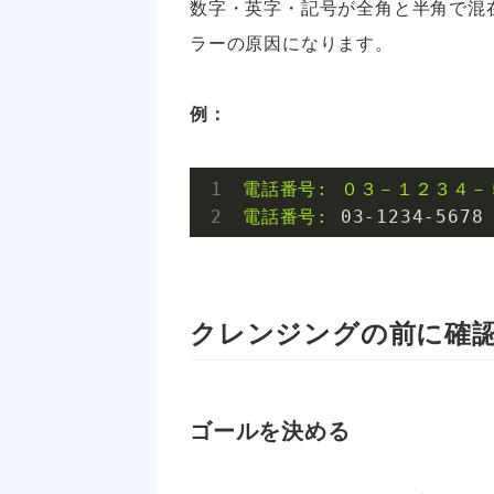
数字・英字・記号が全角と半角で混
ラーの原因になります。
例：
電話番号:
０３－１２３４－
電話番号:
03
-1234
-5678
クレンジングの前に確
ゴールを決める