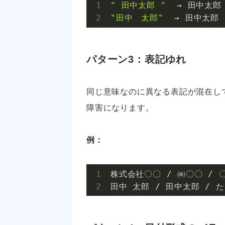
" 田中太郎 "
"田中　太郎"
  → 田中太郎
パターン3：表記ゆれ
同じ意味なのに異なる表記が混在し
障害になります。
例：
株式会社〇〇 / ㈱〇〇 / 
田中 太郎 / 田中太郎 / 