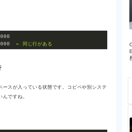
5000
5000
←
同じ行がある
行
ペースが入っている状態です。コピペや別システ
いんですね。