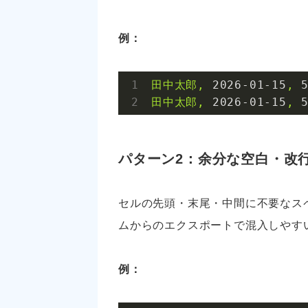
例：
田中太郎,
2026
-01
-15
,
田中太郎,
2026
-01
-15
,
パターン2：余分な空白・改
セルの先頭・末尾・中間に不要なス
ムからのエクスポートで混入しやす
例：