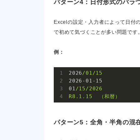
パターン4：日付形式のバラ
Excelの設定・入力者によって日
で初めて気づくことが多い問題です
例：
2026
/01/15
2026
-01
-15
01
/15/2026
R8.1.15
（和暦）
パターン5：全角・半角の混