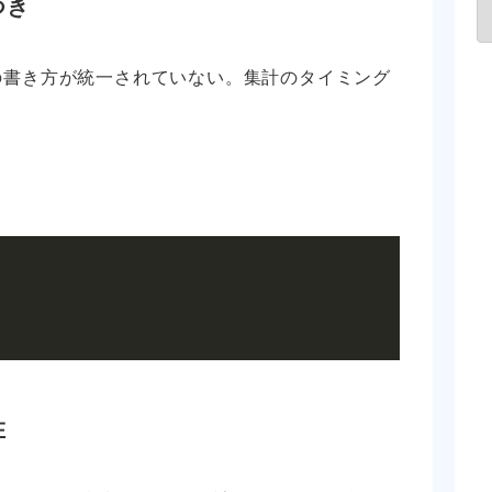
つき
付の書き方が統一されていない。集計のタイミング
。
在