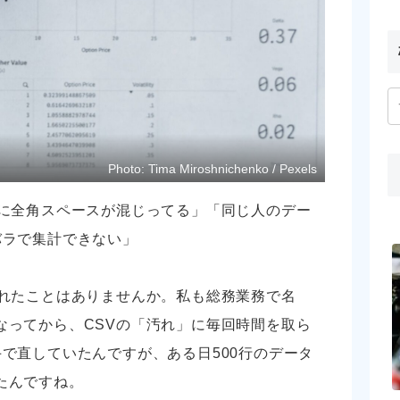
Photo: Tima Miroshnichenko / Pexels
欄に全角スペースが混じってる」「同じ人のデー
バラで集計できない」
暮れたことはありませんか。私も総務業務で名
なってから、CSVの「汚れ」に毎回時間を取ら
で直していたんですが、ある日500行のデータ
たんですね。