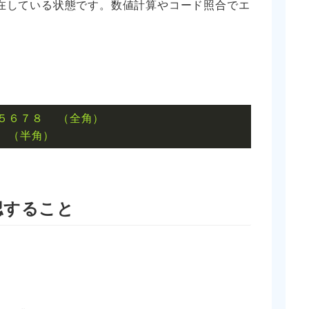
在している状態です。数値計算やコード照合でエ
５６７８
（全角）
（半角）
認すること