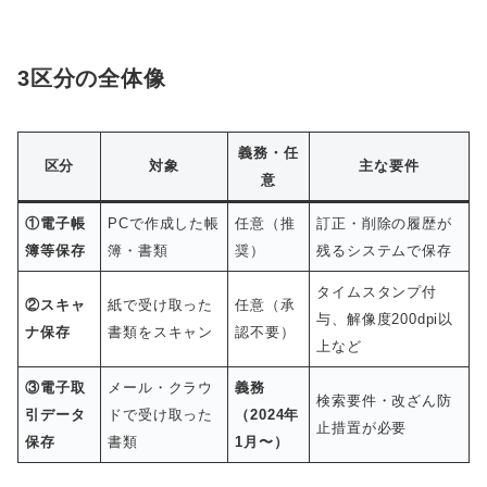
3区分の全体像
義務・任
区分
対象
主な要件
意
①電子帳
PCで作成した帳
任意（推
訂正・削除の履歴が
簿等保存
簿・書類
奨）
残るシステムで保存
タイムスタンプ付
②スキャ
紙で受け取った
任意（承
与、解像度200dpi以
ナ保存
書類をスキャン
認不要）
上など
③電子取
メール・クラウ
義務
検索要件・改ざん防
引データ
ドで受け取った
（2024年
止措置が必要
保存
書類
1月〜）