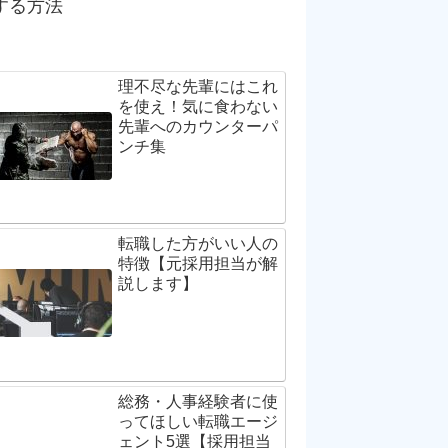
する方法
理不尽な先輩にはこれ
を使え！気に食わない
先輩へのカウンターパ
ンチ集
転職した方がいい人の
特徴【元採用担当が解
説します】
総務・人事経験者に使
ってほしい転職エージ
ェント5選【採用担当